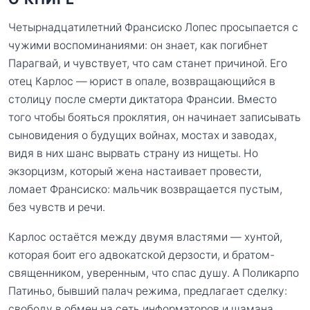
Четырнадцатилетний Франсиско Лопес просыпается с
чужими воспоминаниями: он знает, как погибнет
Парагвай, и чувствует, что сам станет причиной. Его
отец Карлос — юрист в опале, возвращающийся в
столицу после смерти диктатора Франсии. Вместо
того чтобы бояться проклятия, он начинает записывать
сыновидения о будущих войнах, мостах и заводах,
видя в них шанс вырвать страну из нищеты. Но
экзорцизм, который жена настаивает провести,
ломает Франсиско: мальчик возвращается пустым,
без чувств и речи.
Карлос остаётся между двумя властями — хунтой,
которая боит его адвокатской дерзости, и братом-
священником, уверенным, что спас душу. А Поликарпо
Патиньо, бывший палач режима, предлагает сделку:
свободу в обмен на сеть информаторов и шамана,