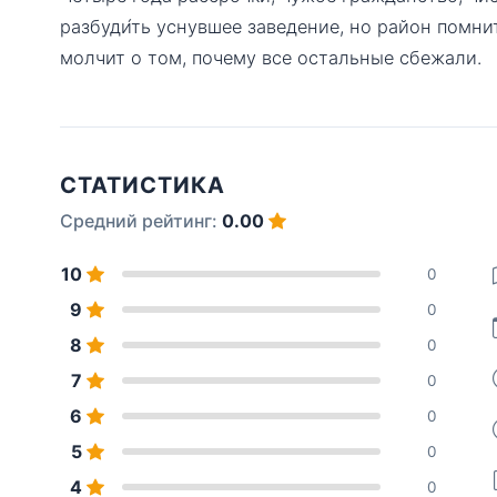
разбуди́ть уснувшее заведение, но район помнит
молчит о том, почему все остальные сбежали.
СТАТИСТИКА
Средний рейтинг:
0.00
10
0
9
0
8
0
7
0
6
0
5
0
4
0