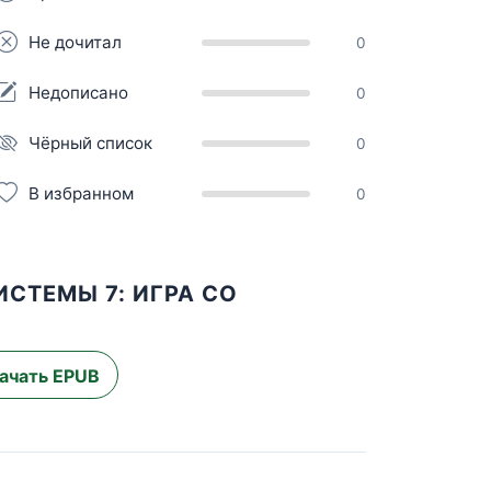
Не дочитал
0
Недописано
0
Чёрный список
0
В избранном
0
СТЕМЫ 7: ИГРА СО
ачать EPUB