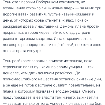
Тень стал первым Поборником континента, но
возвышение открыло лишь новые двери — за ними три
дорогие ветви развития, пустые навыки-обманки и
цены, от которых кровь стынет в жилах. Пока он
раскрывал древа у наставника, демоны плана Ярости
прорвались в город через чей-то склад, устроив
резню в торговом квартале. Лита открещивается,
договор с распорядителем ещё тёплый, но кто-то явно
открыл врата изнутри.
Тень разбирает завалы в поисках источника, пока
стражники палят пушками по своим улицам — так
дешевле, чем дать демонам разойтись. До
полномасштабного нашествия остались считаные дни,
а он ещё не готов к встрече с Лилит, повелительницей
плана, к которому привязана его демоница. Смерть
предупреждает: в её власти там ничего, выживет ли
— зависит только от того, успеет ли он вырасти до боя,