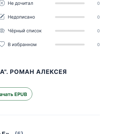
Не дочитал
0
Недописано
0
Чёрный список
0
В избранном
0
А". РОМАН АЛЕКСЕЯ
ачать EPUB
ЬЕ»
(5)