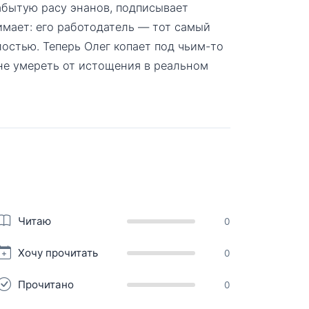
абытую расу энанов, подписывает
имает: его работодатель — тот самый
лостью. Теперь Олег копает под чьим-то
 не умереть от истощения в реальном
Читаю
0
Хочу прочитать
0
Прочитано
0