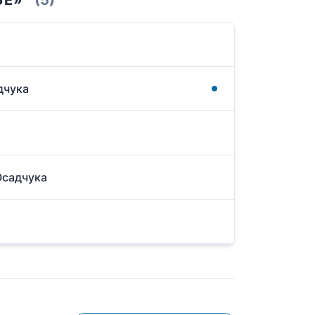
дчука
Осадчука