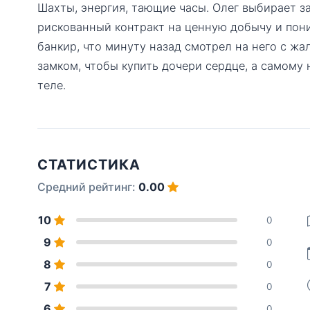
Шахты, энергия, тающие часы. Олег выбирает з
рискованный контракт на ценную добычу и пон
банкир, что минуту назад смотрел на него с жа
замком, чтобы купить дочери сердце, а самому
теле.
СТАТИСТИКА
Средний рейтинг:
0.00
10
0
9
0
8
0
7
0
6
0