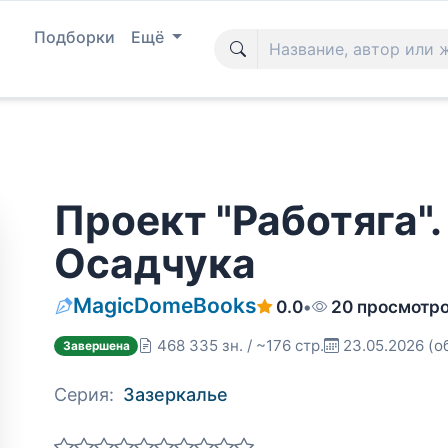
Подборки
Ещё
Проект "Работяга"
Осадчука
MagicDomeBooks
0.0
•
20 просмотр
468 335 зн. / ~176 стр.
23.05.2026
(о
Завершена
Серия:
Зазеркалье