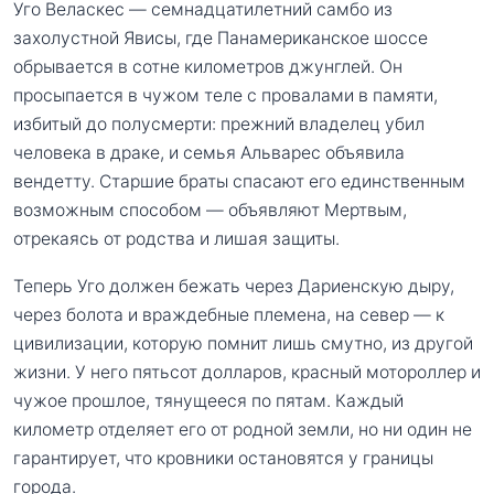
Уго Веласкес — семнадцатилетний самбо из
захолустной Явисы, где Панамериканское шоссе
обрывается в сотне километров джунглей. Он
просыпается в чужом теле с провалами в памяти,
избитый до полусмерти: прежний владелец убил
человека в драке, и семья Альварес объявила
вендетту. Старшие браты спасают его единственным
возможным способом — объявляют Мертвым,
отрекаясь от родства и лишая защиты.
Теперь Уго должен бежать через Дариенскую дыру,
через болота и враждебные племена, на север — к
цивилизации, которую помнит лишь смутно, из другой
жизни. У него пятьсот долларов, красный мотороллер и
чужое прошлое, тянущееся по пятам. Каждый
километр отделяет его от родной земли, но ни один не
гарантирует, что кровники остановятся у границы
города.