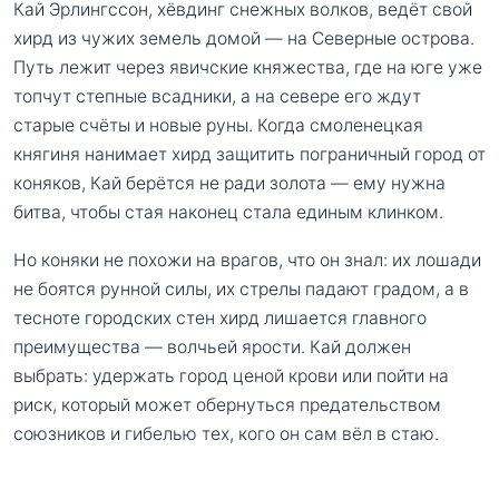
Кай Эрлингссон, хёвдинг снежных волков, ведёт свой
хирд из чужих земель домой — на Северные острова.
Путь лежит через явичские княжества, где на юге уже
топчут степные всадники, а на севере его ждут
старые счёты и новые руны. Когда смоленецкая
княгиня нанимает хирд защитить пограничный город от
коняков, Кай берётся не ради золота — ему нужна
битва, чтобы стая наконец стала единым клинком.
Но коняки не похожи на врагов, что он знал: их лошади
не боятся рунной силы, их стрелы падают градом, а в
тесноте городских стен хирд лишается главного
преимущества — волчьей ярости. Кай должен
выбрать: удержать город ценой крови или пойти на
риск, который может обернуться предательством
союзников и гибелью тех, кого он сам вёл в стаю.