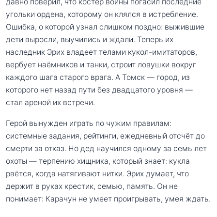
давно поверил, что костёр войны погасил последние
угольки ордена, которому он клялся в истребление.
Ошибка, о которой узнал слишком поздно: выжившие
дети выросли, выучились и ждали. Теперь их
наследник Эрих владеет телами кукол-имитаторов,
вербует наёмников и танки, строит ловушки вокруг
каждого шага старого врага. А Томск — город, из
которого нет назад пути без двадцатого уровня —
стал ареной их встречи.
Герой вынужден играть по чужим правилам:
системные задания, рейтинги, ежедневный отсчёт до
смерти за отказ. Но дед научился одному за семь лет
охоты — терпению хищника, который знает: кукла
рвётся, когда натягивают нитки. Эрих думает, что
держит в руках крестик, семью, память. Он не
понимает: Карачун не умеет проигрывать, умея ждать.