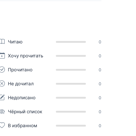
Читаю
0
Хочу прочитать
0
Прочитано
0
Не дочитал
0
Недописано
0
Чёрный список
0
В избранном
0