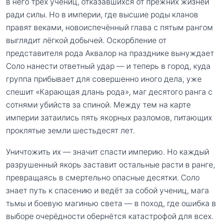
в него трёх учениц, отказавшихся от прежних жизней
ради силы. Но в империи, где высшие роды кланов
правят веками, новоиспечённый глава с пятым рангом
выглядит лёгкой добычей. Оскорбление от
представителя рода Аквалор на празднике вынуждает
Соло нанести ответный удар — и теперь в город, куда
группа прибывает для совершенно иного дела, уже
спешит «Карающая длань рода», маг десятого ранга с
сотнями убийств за спиной. Между тем на карте
империи затаились пять якорных разломов, питающих
проклятые земли шестьдесят лет.
Уничтожить их — значит спасти империю. Но каждый
разрушенный якорь заставит остальные расти в ранге,
превращаясь в смертельно опасные десятки. Соло
знает путь к спасению и ведёт за собой учениц, мага
тьмы и боевую магинью света — в поход, где ошибка в
выборе очерёдности обернётся катастрофой для всех.