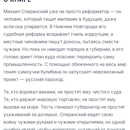
Михаил Сперанский уже не просто реформатор — он
человек, который тащит империю в будущее, даже
если она упирается. В Нижнем Новгороде его
судебная реформа вскрывает гниль коррупции, а
местные чиновники пишут доносы, пытаясь смести
чужака. Но пока он наводит порядок в губернии, в его
голове зреет план куда опаснее: перекроить саму
промышленность. С помощью обиженного на весь мир
гения-самоучки Кулибина он запускает невозможный
проект — русский пароход.
Те, кто воровал веками, не простят ему чистого суда.
Те, кто держит мировую торговлю, не простят ему
вызова на море. Тесть-генерал-губернатор не простит
ухаживаний за дочерью. Сперанский ведет свою
войну чужими руками и чужими открытиями, но одной
ошибки хватит, чтобы император, уставший от доносов,