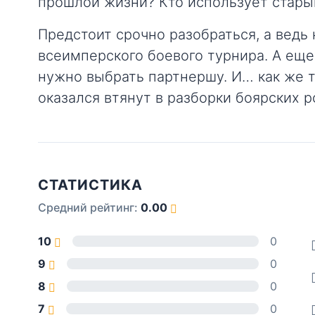
прошлой жизни? Кто использует стары
Предстоит срочно разобраться, а ведь 
всеимперского боевого турнира. А еще
нужно выбрать партнершу. И… как же т
оказался втянут в разборки боярских р
СТАТИСТИКА
Средний рейтинг:
0.00
10
0
9
0
8
0
7
0