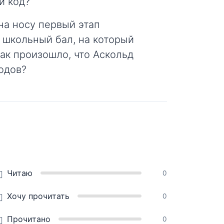
й код?
на носу первый этап
 школьный бал, на который
ак произошло, что Аскольд
одов?
Читаю
0
Хочу прочитать
0
Прочитано
0