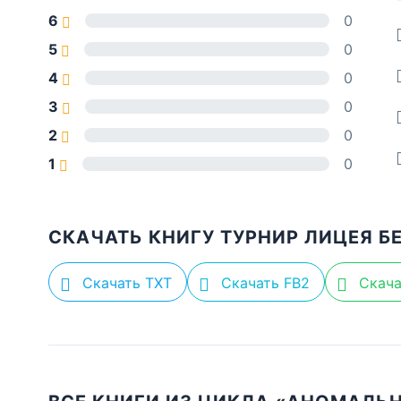
6
0
5
0
4
0
3
0
2
0
1
0
СКАЧАТЬ КНИГУ ТУРНИР ЛИЦЕЯ Б
Скачать TXT
Скачать FB2
Скача