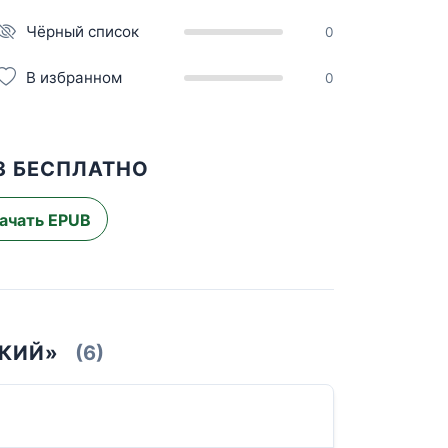
Чёрный список
0
В избранном
0
3 БЕСПЛАТНО
ачать EPUB
СКИЙ»
(6)