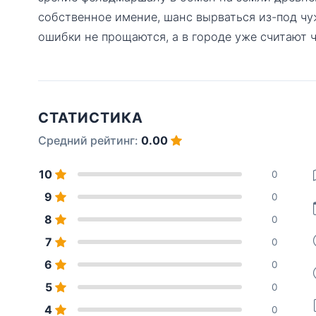
собственное имение, шанс вырваться из-под чу
ошибки не прощаются, а в городе уже считают 
СТАТИСТИКА
Средний рейтинг:
0.00
10
0
9
0
8
0
7
0
6
0
5
0
4
0