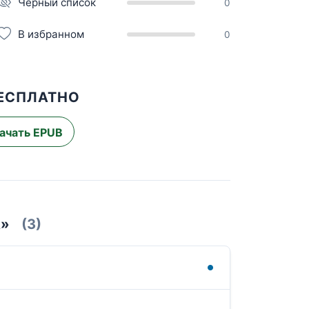
Чёрный список
0
В избранном
0
БЕСПЛАТНО
ачать EPUB
А»
(3)