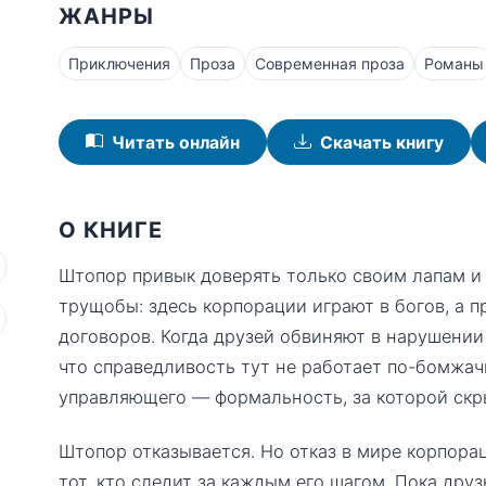
ЖАНРЫ
Приключения
Проза
Современная проза
Романы
Читать онлайн
Скачать книгу
О КНИГЕ
Штопор привык доверять только своим лапам и
трущобы: здесь корпорации играют в богов, а 
договоров. Когда друзей обвиняют в нарушении
что справедливость тут не работает по-бомжач
управляющего — формальность, за которой скры
Штопор отказывается. Но отказ в мире корпора
тот, кто следит за каждым его шагом. Пока друз