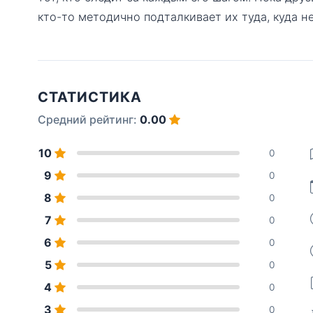
кто-то методично подталкивает их туда, куда н
СТАТИСТИКА
Средний рейтинг:
0.00
10
0
9
0
8
0
7
0
6
0
5
0
4
0
3
0