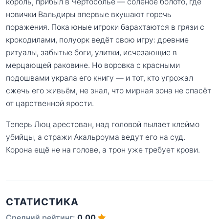
король, прибыл в Чертосолье — солёное болото, где
новички Вальдиры впервые вкушают горечь
поражения. Пока юные игроки барахтаются в грязи с
крокодилами, полуорк ведёт свою игру: древние
ритуалы, забытые боги, улитки, исчезающие в
мерцающей раковине. Но воровка с красными
подошвами украла его книгу — и тот, кто угрожал
сжечь его живьём, не знал, что мирная зона не спасёт
от царственной ярости.
Теперь Люц арестован, над головой пылает клеймо
убийцы, а стражи Акальроума ведут его на суд.
Корона ещё не на голове, а трон уже требует крови.
СТАТИСТИКА
Средний рейтинг:
0.00