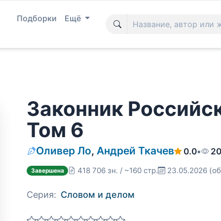
Подборки
Ещё
Законник Российс
Том 6
Оливер Ло
,
Андрей Ткачев
0.0
•
20
418 706 зн. / ~160 стр.
23.05.2026
(об
Завершена
Серия:
Словом и делом