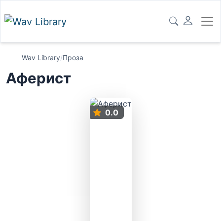
Wav Library
/
Проза
Аферист
0.0