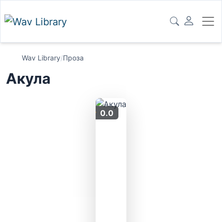
Wav Library
/
Проза
Акула
0.0