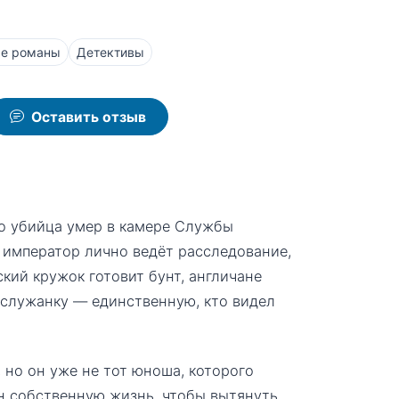
ые романы
Детективы
Оставить отзыв
о убийца умер в камере Службы
рь император лично ведёт расследование,
кий кружок готовит бунт, англичане
 служанку — единственную, кто видел
 но он уже не тот юноша, которого
кон собственную жизнь, чтобы вытянуть