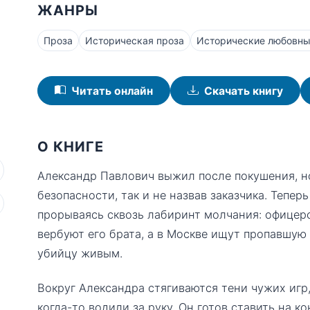
ЖАНРЫ
Проза
Историческая проза
Исторические любовн
Читать онлайн
Скачать книгу
О КНИГЕ
Александр Павлович выжил после покушения, н
безопасности, так и не назвав заказчика. Тепе
прорываясь сквозь лабиринт молчания: офицерс
вербуют его брата, а в Москве ищут пропавшую
убийцу живым.
Вокруг Александра стягиваются тени чужих игр,
когда-то водили за руку. Он готов ставить на 