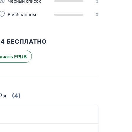
Чёрный список
0
В избранном
0
 4 БЕСПЛАТНО
ачать EPUB
Р»
(4)