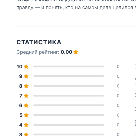
правду — и понять, кто на самом деле целился 
СТАТИСТИКА
Средний рейтинг:
0.00
10
0
9
0
8
0
7
0
6
0
5
0
4
0
3
0