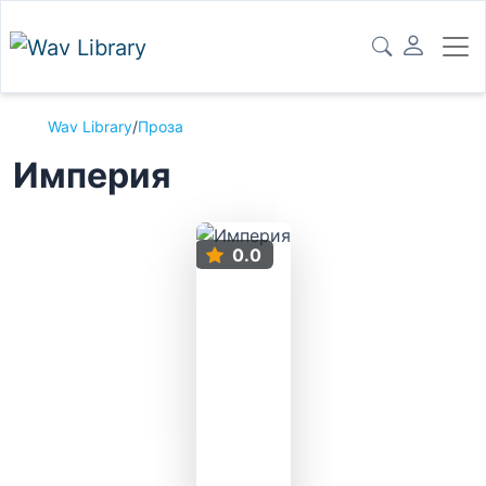
Wav Library
/
Проза
Империя
0.0