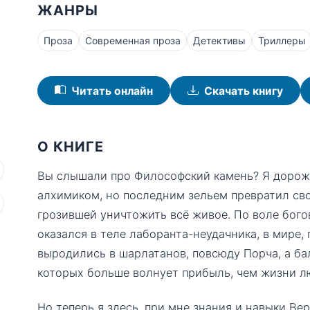
ЖАНРЫ
Проза
Современная проза
Детективы
Триллеры
Читать онлайн
Скачать книгу
О КНИГЕ
Вы слышали про Философский камень? Я дорожк
алхимиком, но последним зельем превратил сво
грозившей уничтожить всё живое. По воле богов
оказался в теле лаборанта-неудачника, в мире,
выродились в шарлатанов, повсюду Порча, а ба
которых больше волнует прибыль, чем жизни л
Но теперь я здесь, при мне знания и навыки Ве