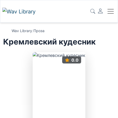
Wav Library
/
Проза
Кремлевский кудесник
0.0