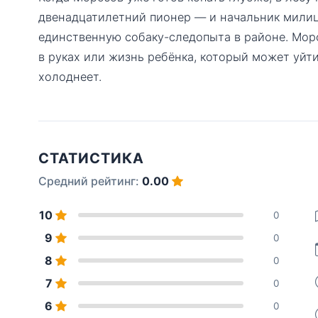
двенадцатилетний пионер — и начальник милиц
единственную собаку-следопыта в районе. Моро
в руках или жизнь ребёнка, который может уйти
холоднеет.
СТАТИСТИКА
Средний рейтинг:
0.00
10
0
9
0
8
0
7
0
6
0