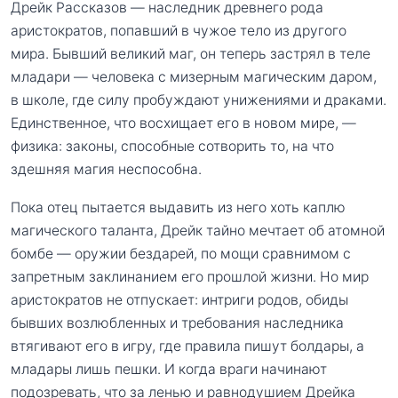
Дрейк Рассказов — наследник древнего рода
аристократов, попавший в чужое тело из другого
мира. Бывший великий маг, он теперь застрял в теле
младари — человека с мизерным магическим даром,
в школе, где силу пробуждают унижениями и драками.
Единственное, что восхищает его в новом мире, —
физика: законы, способные сотворить то, на что
здешняя магия неспособна.
Пока отец пытается выдавить из него хоть каплю
магического таланта, Дрейк тайно мечтает об атомной
бомбе — оружии бездарей, по мощи сравнимом с
запретным заклинанием его прошлой жизни. Но мир
аристократов не отпускает: интриги родов, обиды
бывших возлюбленных и требования наследника
втягивают его в игру, где правила пишут болдары, а
младары лишь пешки. И когда враги начинают
подозревать, что за ленью и равнодушием Дрейка