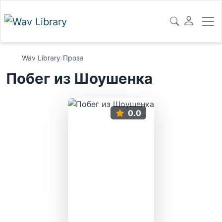
Wav Library
/
Проза
Побег из Шоушенка
0.0