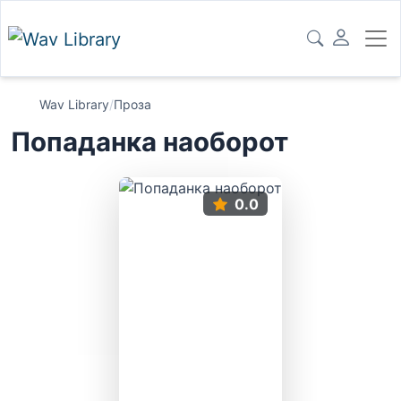
Wav Library
/
Проза
Попаданка наоборот
0.0