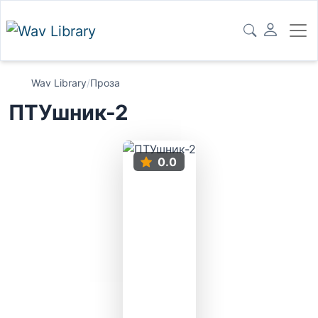
Wav Library
/
Проза
ПТУшник-2
0.0