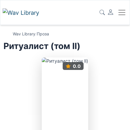
Wav Library
/
Проза
Ритуалист (том II)
0.0