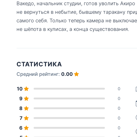
Вакедо, начальник студии, готов уволить Акир
не вернуться в небытие, бывшему таракану пр
самого себя. Только теперь камера не выключае
не шёпота в кулисах, а конца существования.
СТАТИСТИКА
Средний рейтинг:
0.00
10
0
9
0
8
0
7
0
6
0