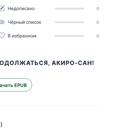
Недописано
0
Чёрный список
0
В избранном
0
ОДОЛЖАТЬСЯ, АКИРО-САН!
ачать EPUB
)