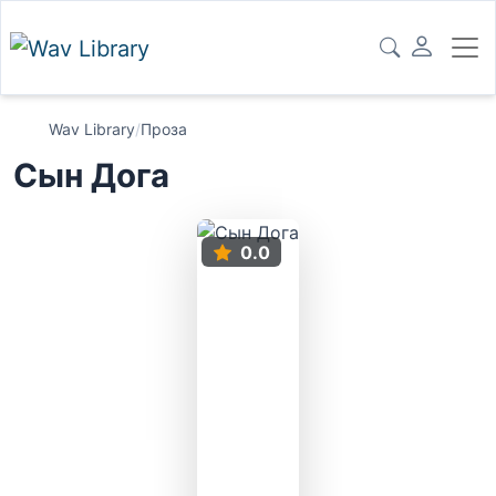
Wav Library
/
Проза
Сын Дога
0.0