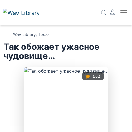
Wav Library
/
Проза
Так обожает ужасное
чудовище…
0.0