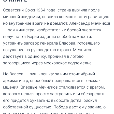
Советский Союз 1964 года: страна выжила после
мировой эпидемии, освоила космос и антигравитацию,
но внутренние враги не дремлют. Александр Мечников
— замминистра, изобретатель и боевой энергетик —
получает от Берии задание особой важности:
устранить заговор генерала Власова, готовящего
покушение на руководство страны. Мечников
действует в одиночку, проникая в логово
заговорщиков через московское подземелье.
Но Власов — лишь пешка: за ним стоит чёрный
архимагистр, способный превращаться в голема-
мщения. Впервые Мечников сталкивается с врагом,
которого нельзя просто застрелить или обезвредить —
его придётся буквально высосать дотла, рискуя
собственной сущностью. Победа даст ему звание, о
котором мечтают тысячи энергетиков, но цена