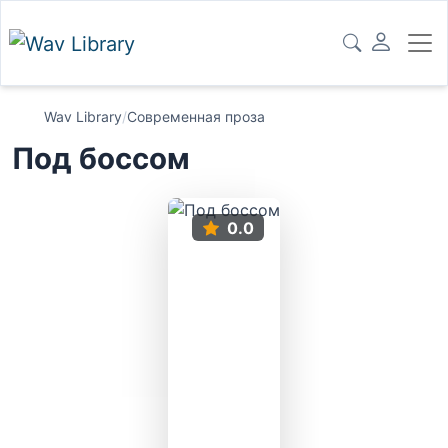
Wav Library
/
Современная проза
Под боссом
0.0