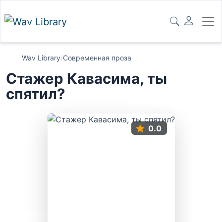
Wav Library
/
Современная проза
Стажер Кавасима, ты
спятил?
0.0