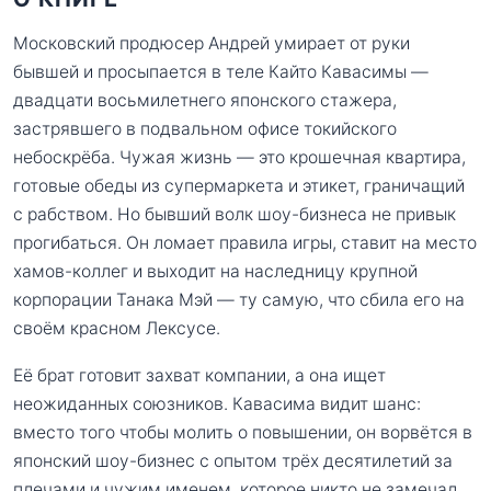
Московский продюсер Андрей умирает от руки
бывшей и просыпается в теле Кайто Кавасимы —
двадцати восьмилетнего японского стажера,
застрявшего в подвальном офисе токийского
небоскрёба. Чужая жизнь — это крошечная квартира,
готовые обеды из супермаркета и этикет, граничащий
с рабством. Но бывший волк шоу-бизнеса не привык
прогибаться. Он ломает правила игры, ставит на место
хамов-коллег и выходит на наследницу крупной
корпорации Танака Мэй — ту самую, что сбила его на
своём красном Лексусе.
Её брат готовит захват компании, а она ищет
неожиданных союзников. Кавасима видит шанс:
вместо того чтобы молить о повышении, он ворвётся в
японский шоу-бизнес с опытом трёх десятилетий за
плечами и чужим именем, которое никто не замечал.