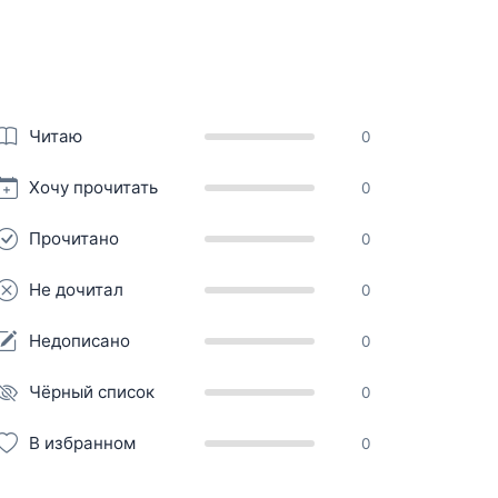
Читаю
0
Хочу прочитать
0
Прочитано
0
Не дочитал
0
Недописано
0
Чёрный список
0
В избранном
0