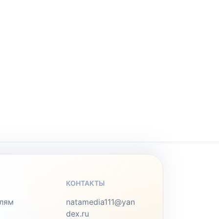
КОНТАКТЫ
лям
natamedia111@yan
dex.ru