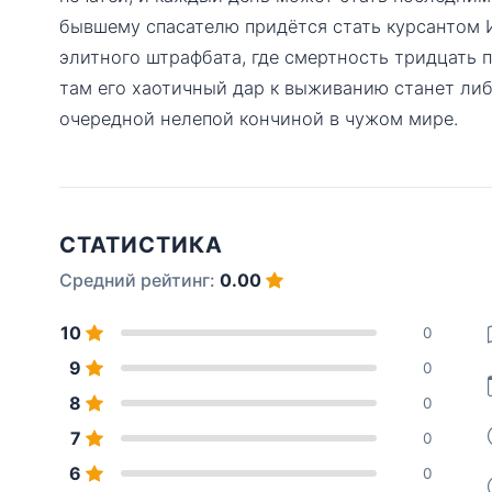
бывшему спасателю придётся стать курсантом
элитного штрафбата, где смертность тридцать 
там его хаотичный дар к выживанию станет либ
очередной нелепой кончиной в чужом мире.
СТАТИСТИКА
Средний рейтинг:
0.00
10
0
9
0
8
0
7
0
6
0