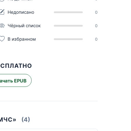
Недописано
0
Чёрный список
0
В избранном
0
ЕСПЛАТНО
ачать EPUB
 МЧС»
(4)