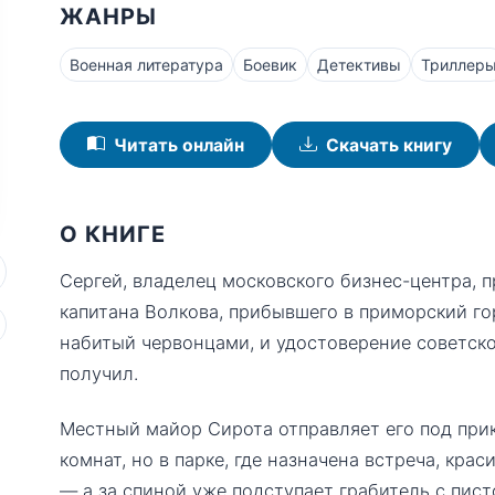
ЖАНРЫ
Военная литература
Боевик
Детективы
Триллер
Читать онлайн
Скачать книгу
О КНИГЕ
Сергей, владелец московского бизнес-центра, 
капитана Волкова, прибывшего в приморский гор
набитый червонцами, и удостоверение советског
получил.
Местный майор Сирота отправляет его под при
комнат, но в парке, где назначена встреча, кра
— а за спиной уже подступает грабитель с пис