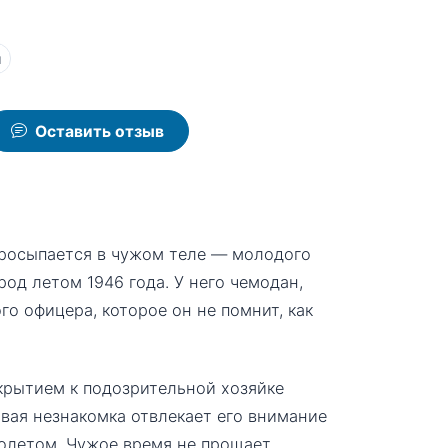
ы
Оставить отзыв
просыпается в чужом теле — молодого
од летом 1946 года. У него чемодан,
о офицера, которое он не помнит, как
крытием к подозрительной хозяйке
сивая незнакомка отвлекает его внимание
толетом. Чужое время не прощает