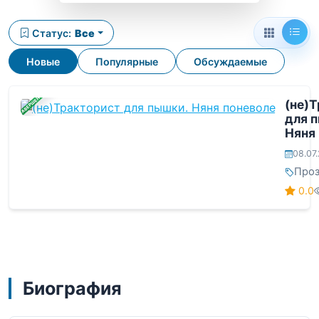
Статус:
Все
Новые
Популярные
Обсуждаемые
ЗАВЕРШЕНА
(не)
для 
Няня
08.07
Проз
0.0
Биография