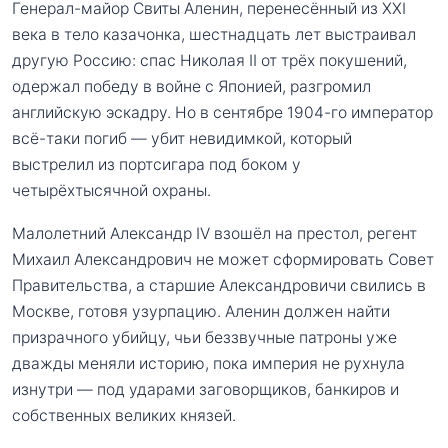
Генерал-майор Свиты Аленин, перенесённый из XXI
века в тело казачонка, шестнадцать лет выстраивал
другую Россию: спас Николая II от трёх покушений,
одержал победу в войне с Японией, разгромил
английскую эскадру. Но в сентябре 1904-го император
всё-таки погиб — убит невидимкой, который
выстрелил из портсигара под боком у
четырёхтысячной охраны.
Малолетний Александр IV взошёл на престол, регент
Михаил Александрович не может сформировать Совет
Правительства, а старшие Александровичи свились в
Москве, готовя узурпацию. Аленин должен найти
призрачного убийцу, чьи беззвучные патроны уже
дважды меняли историю, пока империя не рухнула
изнутри — под ударами заговорщиков, банкиров и
собственных великих князей.