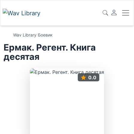
Wav Library
/
Боевик
Ермак. Регент. Книга
десятая
0.0