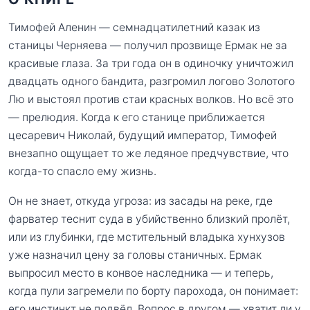
Тимофей Аленин — семнадцатилетний казак из
станицы Черняева — получил прозвище Ермак не за
красивые глаза. За три года он в одиночку уничтожил
двадцать одного бандита, разгромил логово Золотого
Лю и выстоял против стаи красных волков. Но всё это
— прелюдия. Когда к его станице приближается
цесаревич Николай, будущий император, Тимофей
внезапно ощущает то же ледяное предчувствие, что
когда-то спасло ему жизнь.
Он не знает, откуда угроза: из засады на реке, где
фарватер теснит суда в убийственно близкий пролёт,
или из глубинки, где мстительный владыка хунхузов
уже назначил цену за головы станичных. Ермак
выпросил место в конвое наследника — и теперь,
когда пули загремели по борту парохода, он понимает:
его инстинкт не подвёл. Вопрос в другом — хватит ли у