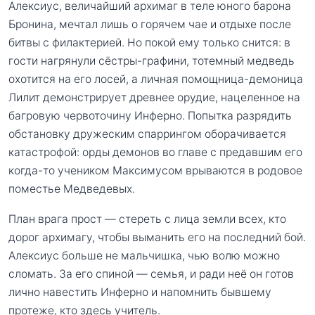
Алексиус, величайший архимаг в теле юного барона
Бронина, мечтал лишь о горячем чае и отдыхе после
битвы с филактерией. Но покой ему только снится: в
гости нагрянули сёстры-графини, тотемный медведь
охотится на его лосей, а личная помощница-демоница
Лилит демонстрирует древнее орудие, нацеленное на
багровую червоточину Инферно. Попытка разрядить
обстановку дружеским спаррингом оборачивается
катастрофой: орды демонов во главе с предавшим его
когда-то учеником Максимусом врываются в родовое
поместье Медведевых.
План врага прост — стереть с лица земли всех, кто
дорог архимагу, чтобы выманить его на последний бой.
Алексиус больше не мальчишка, чью волю можно
сломать. За его спиной — семья, и ради неё он готов
лично навестить Инферно и напомнить бывшему
протеже, кто здесь учитель.