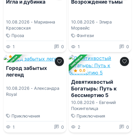
Игла и дубинка
Возрождение тьмы
10.08.2026 -
Марианна
10.08.2026 -
Элира
Красовская
Морвейс
Проза
Фэнтези
1
0
1
0
0.0
ЗАВЕРШЕНА
ЗАВЕРШЕНА
Город забытых
0.0
легенд
Девятихвостый
Богатырь: Путь к
10.08.2026 -
Александра
Royal
бессмертию 5
10.08.2026 -
Евгений
Покинтелица
Приключения
Приключения
1
0
2
0