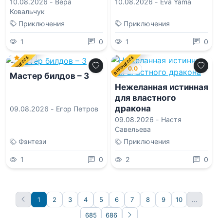
10.08.2026 -
Вера
10.08.2026 -
Eva Yama
Ковальчук
Приключения
Приключения
1
0
1
0
0.0
В ПРОЦЕССЕ
В ПРОЦЕССЕ
0.0
Мастер билдов – 3
Нежеланная истинная
для властного
дракона
09.08.2026 -
Егор Петров
09.08.2026 -
Настя
Савельева
Фэнтези
Приключения
1
0
2
0
1
2
3
4
5
6
7
8
9
10
...
685
686
Вперёд