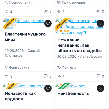
Приключения
Приключения
2
0
1
0
В ПРОЦЕССЕ
В ПРОЦЕССЕ
0.0
0.0
Властелин чумного
мира
Нежданно-
негаданно. Как
сбежать со свадьбы
10.08.2026 -
Сергей
Плотников
к... истинному?!
10.08.2026 -
Лана Ларсон
Фантастика
Фэнтези
3
0
1
0
0.0
0.0
В ПРОЦЕССЕ
ЗАВЕРШЕНА
Ненависть как
Неизбежность
подарок