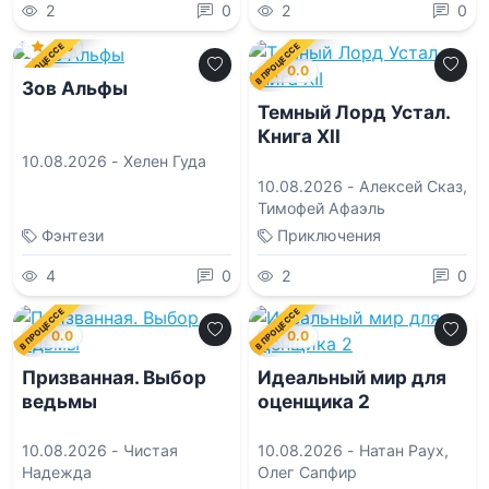
2
0
2
0
0.0
В ПРОЦЕССЕ
В ПРОЦЕССЕ
0.0
Зов Альфы
Темный Лорд Устал.
Книга XII
10.08.2026 -
Хелен Гуда
10.08.2026 -
Алексей Сказ
,
Тимофей Афаэль
Фэнтези
Приключения
4
0
2
0
В ПРОЦЕССЕ
В ПРОЦЕССЕ
0.0
0.0
Призванная. Выбор
Идеальный мир для
ведьмы
оценщика 2
10.08.2026 -
Чистая
10.08.2026 -
Натан Раух
,
Надежда
Олег Сапфир