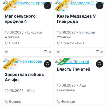
В ПРОЦЕССЕ
В ПРОЦЕССЕ
0.0
0.0
Маг сельского
Князь Медведев V.
профиля 4
Гнев рода
10.08.2026 -
Широков
10.08.2026 -
Вячеслав
Алексей
Уточкин
Проза
Приключения
1
0
3
0
0.0
В ПРОЦЕССЕ
ЗАВЕРШЕНА
0.0
Власть Печатей
Запретная любовь
Альфы
10.08.2026 -
Ада
Николаева
10.08.2026 -
Юки
Боевик
Фэнтези