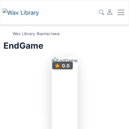
Wav Library
/
Фантастика
EndGame
0.0