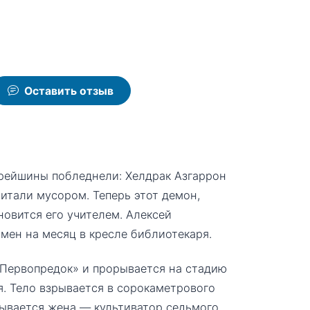
Оставить отзыв
арейшины побледнели: Хелдрак Азгаррон
читали мусором. Теперь этот демон,
овится его учителем. Алексей
бмен на месяц в кресле библиотекаря.
«Первопредок» и прорывается на стадию
я. Тело взрывается в сорокаметрового
азывается жена — культиватор седьмого