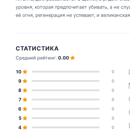
уровня, которая предпочитает убивать, а не сл
её огня, регенерация не успевает, и великанска
СТАТИСТИКА
Средний рейтинг:
0.00
10
0
9
0
8
0
7
0
6
0
5
0
4
0