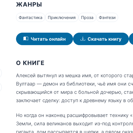
ЖАНРЫ
Фантастика
Приключения
Проза
Фэнтези
Читать онлайн
Скачать книгу
О КНИГЕ
Алексей вытянул из мешка имя, от которого ст
Вултаар — демон из библиотеки, чьё имя они с
скрывающийся от мира с больной дочерью, стан
заключает сделку: доступ к древнему языку в о
Но когда он наконец расшифровывает технику 
Земли, сила великанов выходит из-под контрол
гиганта, дом рассыпается в щепки, а рядом ок