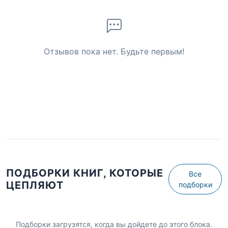
Отзывов пока нет. Будьте первым!
ПОДБОРКИ КНИГ, КОТОРЫЕ
Все
ЦЕПЛЯЮТ
подборки
Подборки загрузятся, когда вы дойдете до этого блока.