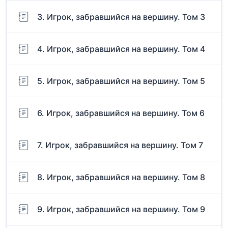
3. Игрок, забравшийся на вершину. Том 3
4. Игрок, забравшийся на вершину. Том 4
5. Игрок, забравшийся на вершину. Том 5
6. Игрок, забравшийся на вершину. Том 6
7. Игрок, забравшийся на вершину. Том 7
8. Игрок, забравшийся на вершину. Том 8
9. Игрок, забравшийся на вершину. Том 9