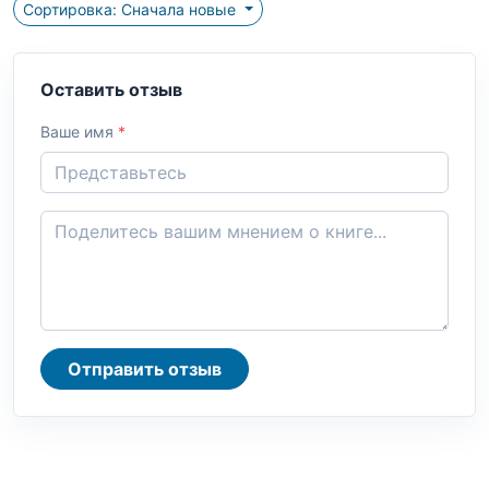
Сортировка: Сначала новые
Оставить отзыв
Ваше имя
*
Отправить отзыв