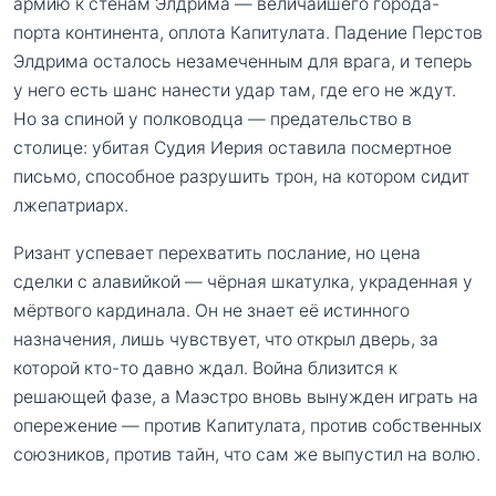
армию к стенам Элдрима — величайшего города-
порта континента, оплота Капитулата. Падение Перстов
Элдрима осталось незамеченным для врага, и теперь
у него есть шанс нанести удар там, где его не ждут.
Но за спиной у полководца — предательство в
столице: убитая Судия Иерия оставила посмертное
письмо, способное разрушить трон, на котором сидит
лжепатриарх.
Ризант успевает перехватить послание, но цена
сделки с алавийкой — чёрная шкатулка, украденная у
мёртвого кардинала. Он не знает её истинного
назначения, лишь чувствует, что открыл дверь, за
которой кто-то давно ждал. Война близится к
решающей фазе, а Маэстро вновь вынужден играть на
опережение — против Капитулата, против собственных
союзников, против тайн, что сам же выпустил на волю.