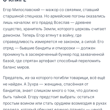
Егор Милославский — мажор со связями, ставший
старшиной спецназа. Но армейские погоны оказались
лишь началом: его прадед Всеслав — древнее
существо, хранитель Земли, которого церковь считает
демоном. Теперь Егор втянут в войну, где
справедливость измеряется не законом, а силой. Его
отряд — бывшие бандиты и отморозки — должен
проникнуть в засекреченный бункер под захваченной
базой, где спрятан артефакт способный переломить
баланс миров.
Предатель, из-за которого погибли товарищи, всё ещё
не найден. А Зухра — женщина, спасённая от
бандитов, знает слишком много о том, что должно
быть тайной. Егору предстоит выбрать: остаться
простым воином или стать орудием возмездия в руках
прадеда, который обещает единую планету — ценой