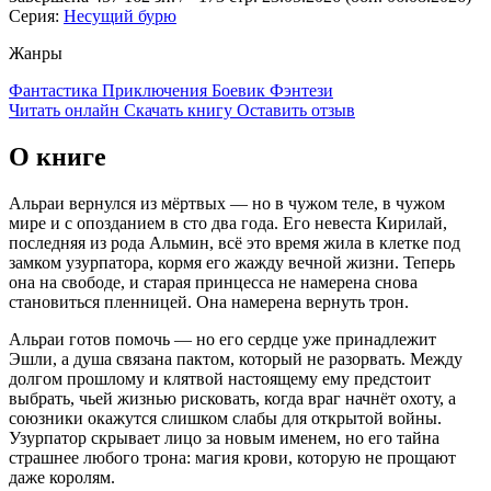
Серия:
Несущий бурю
Жанры
Фантастика
Приключения
Боевик
Фэнтези
Читать онлайн
Скачать книгу
Оставить отзыв
О книге
Альраи вернулся из мёртвых — но в чужом теле, в чужом
мире и с опозданием в сто два года. Его невеста Кирилай,
последняя из рода Альмин, всё это время жила в клетке под
замком узурпатора, кормя его жажду вечной жизни. Теперь
она на свободе, и старая принцесса не намерена снова
становиться пленницей. Она намерена вернуть трон.
Альраи готов помочь — но его сердце уже принадлежит
Эшли, а душа связана пактом, который не разорвать. Между
долгом прошлому и клятвой настоящему ему предстоит
выбрать, чьей жизнью рисковать, когда враг начнёт охоту, а
союзники окажутся слишком слабы для открытой войны.
Узурпатор скрывает лицо за новым именем, но его тайна
страшнее любого трона: магия крови, которую не прощают
даже королям.