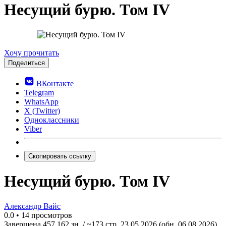
Несущий бурю. Том IV
0.0
Хочу прочитать
Поделиться
ВКонтакте
Telegram
WhatsApp
X (Twitter)
Одноклассники
Viber
Скопировать ссылку
Несущий бурю. Том IV
Александр Вайс
0.0
•
14 просмотров
Завершена
457 162 зн. / ~173 стр.
23.05.2026
(обн. 06.08.2026)