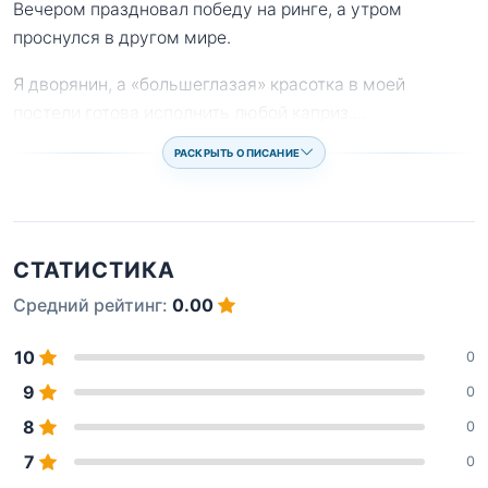
Вечером праздновал победу на ринге, а утром
проснулся в другом мире.
Я дворянин, а «большеглазая» красотка в моей
постели готова исполнить любой каприз.
...
РАСКРЫТЬ ОПИСАНИЕ
СТАТИСТИКА
Средний рейтинг:
0.00
10
0
9
0
8
0
7
0