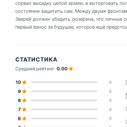
сорвал высадку целой армии, а выторговать пол
состоянии защитить сам. Между двумя фронта
Зверей должен убедить сюзерена, что личные 
первый взнос за будущее, которое ещё предстои
СТАТИСТИКА
Средний рейтинг:
0.00
10
0
9
0
8
0
7
0
6
0