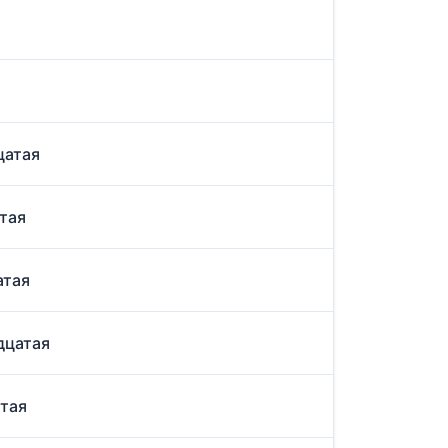
цатая
атая
атая
дцатая
атая