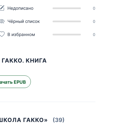
Недописано
0
Чёрный список
0
В избранном
0
ГАККО. КНИГА
ачать EPUB
ШКОЛА ГАККО»
(39)